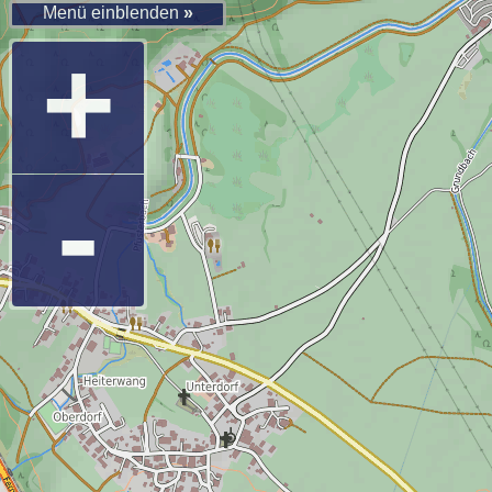
Menü einblenden
»
+
-