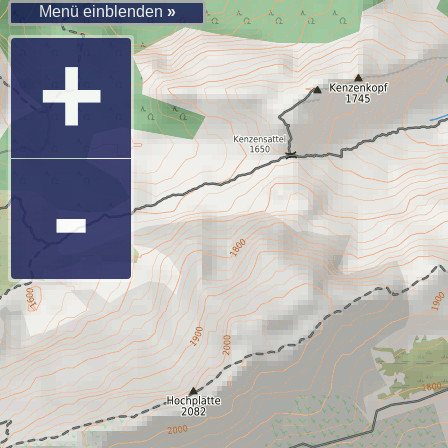
Menü einblenden
»
+
-