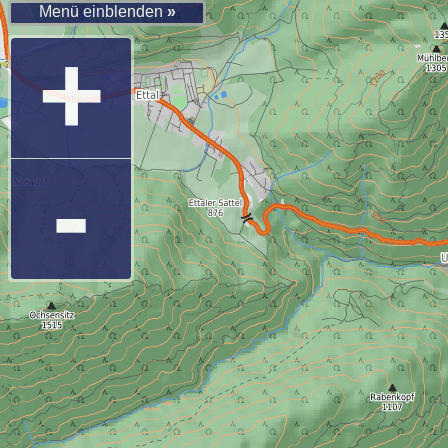
Menü einblenden
»
+
-