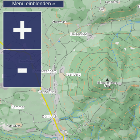
Menü einblenden
»
+
-