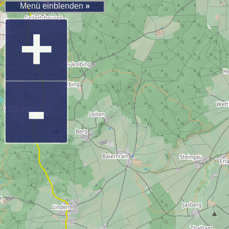
Menü einblenden
»
+
-