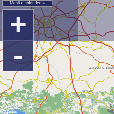
Menü einblenden
»
+
-